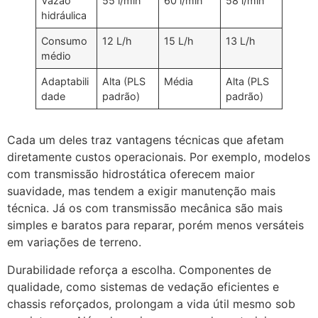
Vazão
55 l/min
60 l/min
58 l/min
hidráulica
Consumo
12 L/h
15 L/h
13 L/h
médio
Adaptabili
Alta (PLS
Média
Alta (PLS
dade
padrão)
padrão)
Cada um deles traz vantagens técnicas que afetam
diretamente custos operacionais. Por exemplo, modelos
com transmissão hidrostática oferecem maior
suavidade, mas tendem a exigir manutenção mais
técnica. Já os com transmissão mecânica são mais
simples e baratos para reparar, porém menos versáteis
em variações de terreno.
Durabilidade reforça a escolha. Componentes de
qualidade, como sistemas de vedação eficientes e
chassis reforçados, prolongam a vida útil mesmo sob