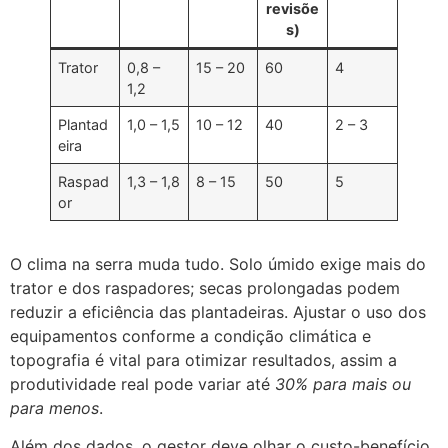
revisõe
s)
Trator
0,8 –
15 – 20
60
4
1,2
Plantad
1,0 – 1,5
10 – 12
40
2 – 3
eira
Raspad
1,3 – 1,8
8 – 15
50
5
or
O clima na serra muda tudo. Solo úmido exige mais do
trator e dos raspadores; secas prolongadas podem
reduzir a eficiência das plantadeiras. Ajustar o uso dos
equipamentos conforme a condição climática e
topografia é vital para otimizar resultados, assim a
produtividade real pode variar até
30% para mais ou
para menos
.
Além dos dados, o gestor deve olhar o custo-benefício