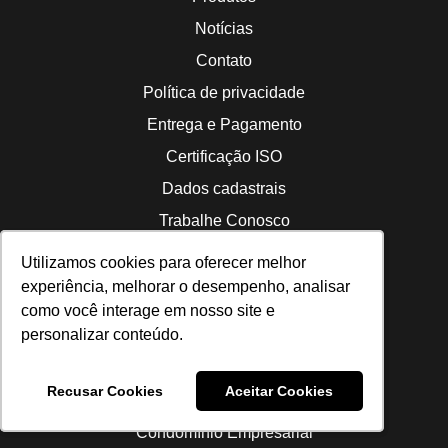
Notícias
Contato
Política de privacidade
Entrega e Pagamento
Certificação ISO
Dados cadastrais
Trabalhe Conosco
SETORES
Utilizamos cookies para oferecer melhor
Utilizamos cookies para oferecer melhor
Agronegócio
experiência, melhorar o desempenho, analisar
experiência, melhorar o desempenho, analisar
como você interage em nosso site e
como você interage em nosso site e
Indústria
personalizar conteúdo.
personalizar conteúdo.
Usinas
ENDEREÇO
Recusar Cookies
Recusar Cookies
Aceitar Cookies
Aceitar Cookies
Rua Alberto Negro, 375
Condomínio Empresarial