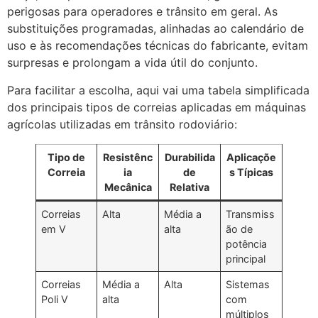
perigosas para operadores e trânsito em geral. As
substituições programadas, alinhadas ao calendário de
uso e às recomendações técnicas do fabricante, evitam
surpresas e prolongam a vida útil do conjunto.
Para facilitar a escolha, aqui vai uma tabela simplificada
dos principais tipos de correias aplicadas em máquinas
agrícolas utilizadas em trânsito rodoviário:
Tipo de
Resistênc
Durabilida
Aplicaçõe
Correia
ia
de
s Típicas
Mecânica
Relativa
Correias
Alta
Média a
Transmiss
em V
alta
ão de
potência
principal
Correias
Média a
Alta
Sistemas
Poli V
alta
com
múltiplos