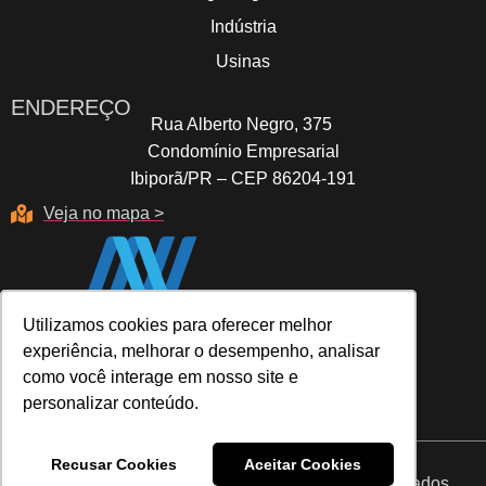
Indústria
Usinas
ENDEREÇO
Rua Alberto Negro, 375
Condomínio Empresarial
Ibiporã/PR – CEP 86204-191
Veja no mapa >
Utilizamos cookies para oferecer melhor
Utilizamos cookies para oferecer melhor
experiência, melhorar o desempenho, analisar
experiência, melhorar o desempenho, analisar
como você interage em nosso site e
como você interage em nosso site e
personalizar conteúdo.
personalizar conteúdo.
Recusar Cookies
Recusar Cookies
Aceitar Cookies
Aceitar Cookies
2025 © Grupo Multibelt – Todos os direitos reservados.