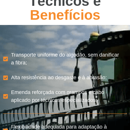
Técnicos e
Benefícios
Transporte uniforme do algodão, sem danificar
a fibra;
Alta resistência ao desgaste e à abrasão;
Emenda reforçada com grampos e cabo
aplicado por técnicos especializados;
Flexibilidade adequada para adaptação à